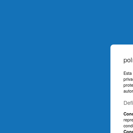
pol
Esta 
priv
prot
autor
Def
Con
repr
cond
Con