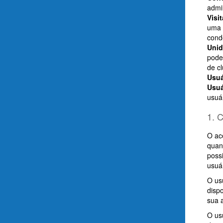
admi
Visi
uma 
cond
Uni
pode
de cl
Usuá
Usuá
usuá
1. 
O ac
quan
possi
usuár
O us
disp
sua 
O us