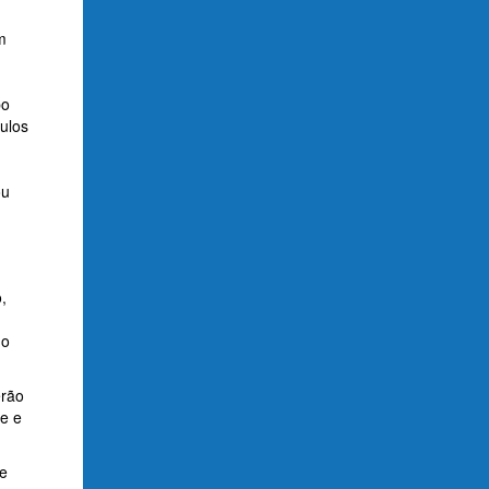
m
po
tulos
ou
,
 o
erão
e e
ue