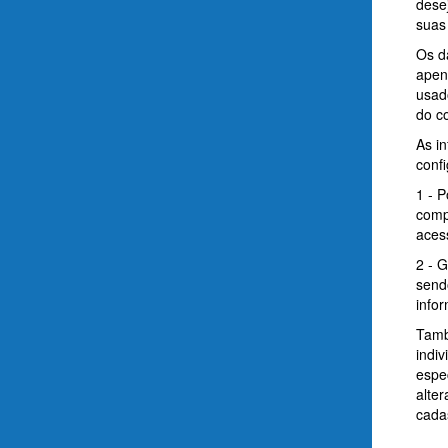
desej
suas
Os d
apen
usad
do c
As i
confi
1 - 
comp
aces
2 - 
sendo
info
També
indiv
espe
alte
cadas