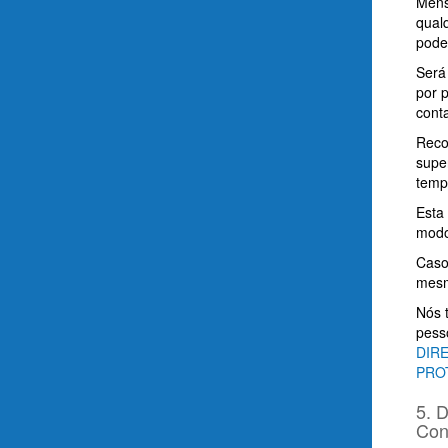
Mensa
qual
pode
Será
por 
cont
Reco
supe
temp
Esta
modo
Caso
mesm
Nós 
pess
DIR
PRO
5. 
Con