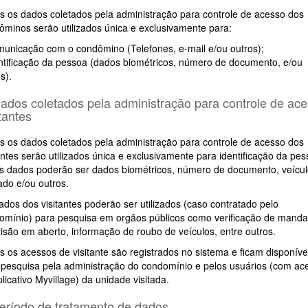
s os dados coletados pela administração para controle de acesso dos
ôminos serão utilizados única e exclusivamente para:
municação com o condômino (Telefones, e-mail e/ou outros);
entificação da pessoa (dados biométricos, número de documento, e/ou
s).
Dados coletados pela administração para controle de ac
tantes
s os dados coletados pela administração para controle de acesso dos
antes serão utilizados única e exclusivamente para identificação da pes
s dados poderão ser dados biométricos, número de documento, veícu
zado e/ou outros.
ados dos visitantes poderão ser utilizados (caso contratado pelo
omínio) para pesquisa em orgãos públicos como verificação de mand
risão em aberto, informação de roubo de veículos, entre outros.
s os acessos de visitante são registrados no sistema e ficam disponíve
 pesquisa pela administração do condomínio e pelos usuários (com ac
licativo Myvillage) da unidade visitada.
Período de tratamento de dados