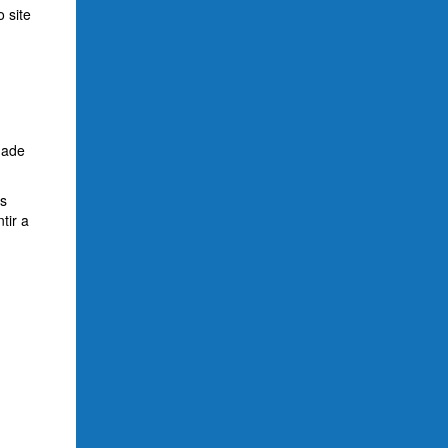
 site
dade
is
tir a