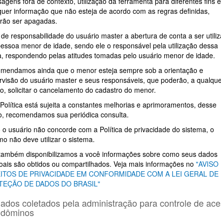
gens fora de contexto, utilização da ferramenta para diferentes fins e
quer informação que não esteja de acordo com as regras definidas,
rão ser apagadas.
 de responsabilidade do usuário master a abertura de conta a ser utili
pessoa menor de idade, sendo ele o responsável pela utilização dessa
a, respondendo pelas atitudes tomadas pelo usuário menor de idade.
mendamos ainda que o menor esteja sempre sob a orientação e
rvisão do usuário master e seus responsáveis, que poderão, a qualqu
o, solicitar o cancelamento do cadastro do menor.
 Política está sujeita a constantes melhorias e aprimoramentos, desse
, recomendamos sua periódica consulta.
 o usuário não concorde com a Política de privacidade do sistema, o
o não deve utilizar o sistema.
também disponibilizamos a você informações sobre como seus dados
oais são obtidos ou compartilhados. Veja mais informações no
"AVISO
EITOS DE PRIVACIDADE EM CONFORMIDADE COM A LEI GERAL DE
TEÇÃO DE DADOS DO BRASIL"
Dados coletados pela administração para controle de ac
dôminos