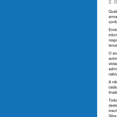
2. 
Qual
arma
confi
Envi
info
resp
terce
O ac
auto
viola
admin
cabív
A nã
cada
fina
Todo
deste
insc
Silva