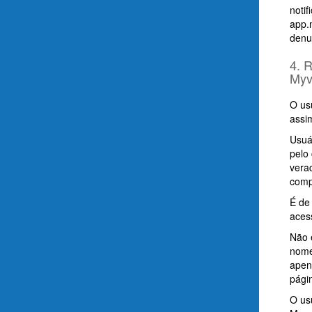
noti
app.
denu
4. 
Myv
O us
assi
Usuá
pelo
vera
comp
É de
aces
Não 
nome
apen
pági
O usu