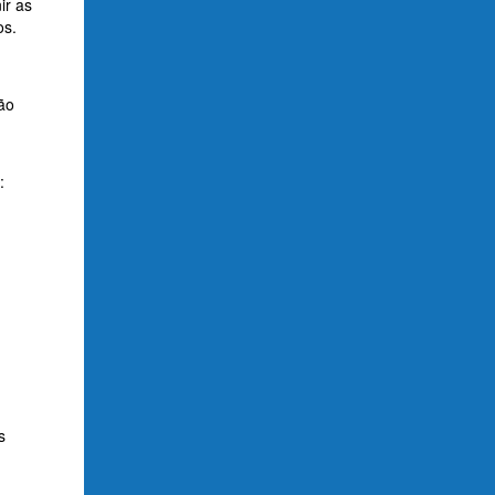
ir as
os.
ão
:
s