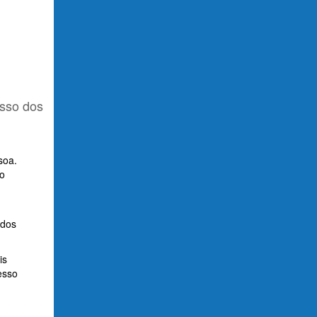
esso dos
soa.
lo
ados
is
esso