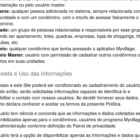
nistração ou pelo usuário master.
tante:
qualquer pessoa adicionada no sistema, sempre relacionada co
unidade e com um condômino, com o intuíto de acessar fisicamente o
omínio.
dade:
um grupo de pessoas relacionadas e responsáveis por esse gru
ndo ser apartamento, lotes, quadras, empresas, lojas de shoppings, tí
ubes, etc.
rio:
qualquer condômino que tenha acessado o aplicativo Myvillage.
rio Master:
usuário com permissão de cadastrar outros condôminos 
rios em suas unidades.
Coleta e Uso das Informações
esso a este Site poderá ser condicionado ao cadastramento do usuário
do então, serão solicitadas informações capazes de identificá-lo e
bilitar o contato com nossos usuários. Ao decidir fornecer seus dados,
io declara conhecer e aceitar os termos da presente Política.
uário tem ciência e concorda que as informações e dados coletados s
onibilizados apenas para o condôminos, usuários do programa Myvillag
administração conforme definição do Painel de privacidade.
uário terá a opção de disponibilizar apenas as informações e dados q