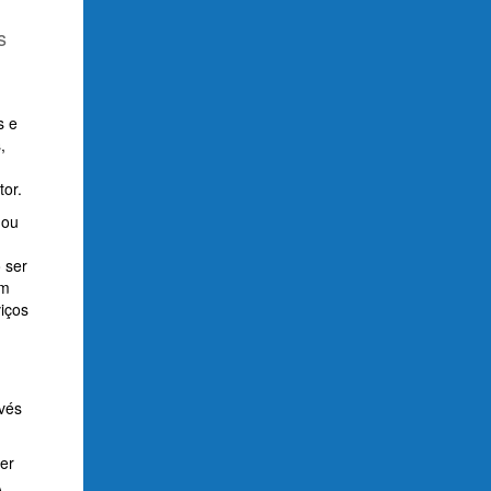
s
s e
,
tor.
 ou
 ser
ém
viços
avés
er
A