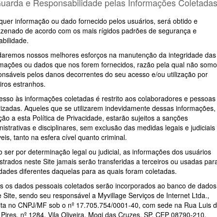
Guarda e Responsabilidade pelas Informações Coletada
quer informação ou dado fornecido pelos usuários, será obtido e
zenado de acordo com os mais rígidos padrões de segurança e
abilidade.
daremos nossos melhores esforços na manutenção da integridade das
rmações ou dados que nos forem fornecidos, razão pela qual não som
onsáveis pelos danos decorrentes do seu acesso e/ou utilização por
iros estranhos.
esso às informações coletadas é restrito aos colaboradores e pessoas
rizadas. Aqueles que se utilizarem indevidamente dessas informações
ção a esta Política de Privacidade, estarão sujeitos a sanções
istrativas e disciplinares, sem exclusão das medidas legais e judiciais
eis, tanto na esfera cível quanto criminal.
o ser por determinação legal ou judicial, as informações dos usuários
strados neste Site jamais serão transferidas a terceiros ou usadas par
lidades diferentes daquelas para as quais foram coletadas.
s os dados pessoais coletados serão incorporados ao banco de dados
 Site, sendo seu responsável a Myvillage Serviços de Internet Ltda.,
rita no CNPJ/MF sob o nº 17.705.754/0001-40, com sede na Rua Luis 
 Pires, nº 1284, Vila Oliveira, Mogi das Cruzes, SP, CEP 08790-210.