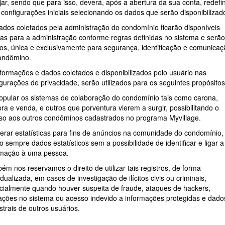
ar, sendo que para isso, deverá, após a abertura da sua conta, redefin
 configurações iniciais selecionando os dados que serão disponibilizad
ados coletados pela administração do condomínio ficarão disponíveis
as para a administração conforme regras definidas no sistema e serão
os, única e exclusivamente para segurança, identificação e comunicaç
ondômino.
nformações e dados coletados e disponibilizados pelo usuário nas
gurações de privacidade, serão utilizados para os seguintes propósitos
Popular os sistemas de colaboração do condomínio tais como carona,
ra e venda, e outros que porventura vierem a surgir, possibilitando o
so aos outros condôminos cadastrados no programa Myvillage.
Gerar estatísticas para fins de anúncios na comunidade do condomínio,
 sempre dados estatísticos sem a possibilidade de identificar e ligar a
rmação à uma pessoa.
m nos reservamos o direito de utilizar tais registros, de forma
idualizada, em casos de investigação de ilícitos civis ou criminais,
cialmente quando houver suspeita de fraude, ataques de hackers,
rações no sistema ou acesso indevido a informações protegidas e dado
trais de outros usuários.