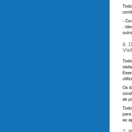
Todo
cond
- Co
- Id
outro
6. 
Visi
Todo
visit
Esse
utili
Os d
cond
de p
Todo
para
ao ap
7. 