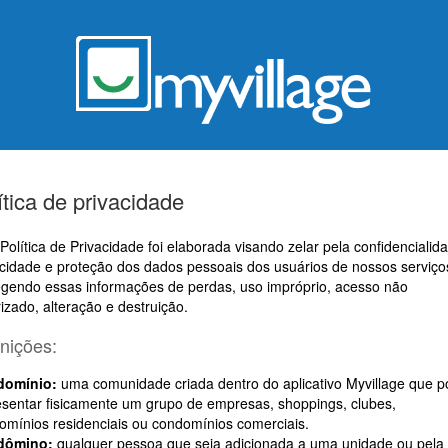
ítica de privacidade
Política de Privacidade foi elaborada visando zelar pela confidencialid
acidade e proteção dos dados pessoais dos usuários de nossos serviço
egendo essas informações de perdas, uso impróprio, acesso não
izado, alteração e destruição.
inições:
domínio:
uma comunidade criada dentro do aplicativo Myvillage que 
esentar fisicamente um grupo de empresas, shoppings, clubes,
omínios residenciais ou condomínios comerciais.
dômino:
qualquer pessoa que seja adicionada a uma unidade ou pela