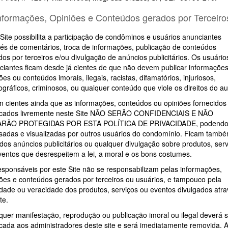
Informações, Opiniões e Conteúdos gerados por Terceiro
Site possibilita a participação de condôminos e usuários anunciantes
vés de comentários, troca de informações, publicação de conteúdos
os por terceiros e/ou divulgação de anúncios publicitários. Os usuário
ciantes ficam desde já cientes de que não devem publicar informações
ões ou conteúdos imorais, ilegais, racistas, difamatórios, injuriosos,
gráficos, criminosos, ou qualquer conteúdo que viole os direitos do au
m cientes ainda que as informações, conteúdos ou opiniões fornecidos
icados livremente neste Site NÃO SERÃO CONFIDENCIAIS E NÃO
RÃO PROTEGIDAS POR ESTA POLÍTICA DE PRIVACIDADE, podendo
sadas e visualizadas por outros usuários do condomínio. Ficam tamb
dos anúncios publicitários ou qualquer divulgação sobre produtos, ser
ventos que desrespeitem a lei, a moral e os bons costumes.
esponsáveis por este Site não se responsabilizam pelas informações,
iões e conteúdos gerados por terceiros ou usuários, e tampouco pela
idade ou veracidade dos produtos, serviços ou eventos divulgados atr
te.
quer manifestação, reprodução ou publicação imoral ou ilegal deverá s
ficada aos administradores deste site e será imediatamente removida. 