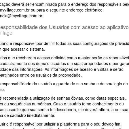
ficação deverá ser encaminhada para o endereço dos responsáveis pelo
myvillage.com.br ou para o seguinte endereço eletrônico:
ncia@myvillage.com.br.
Responsabilidade dos Usuários com acesso ao aplicativo
illage
uário é responsável por definir todas as suas configurações de privaci
m que acessar o sistema.
rios que receberem acesso definido como master serão os reponsáve
 cadastramento dos demais usuários em suas propriedades e por garan
cidade das informações. As informações de acesso e visitas e serão
artilhados entre os usuários da propriedade.
 responsabilidade do usuário a guarda de sua senha e de seu login de
so.
é recomendada a utilização de senhas óbvias, como datas especiais,
s ou sequências numéricas. Caso o usuário tome conhecimento ou
as suspeite que sua senha foi descoberta, ele deverá alterá-la em sua
na de cadastro imediatamente.
ário é responsável por utilizar a plataforma para o seu devido fim.