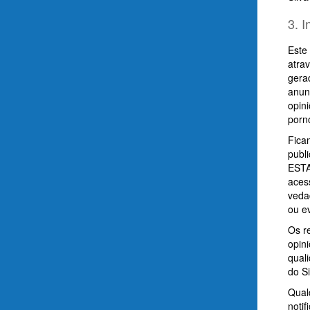
3. 
Este 
atra
gerad
anun
opini
porno
Fica
publ
ESTA
aces
veda
ou e
Os r
opin
qual
do Si
Qual
noti