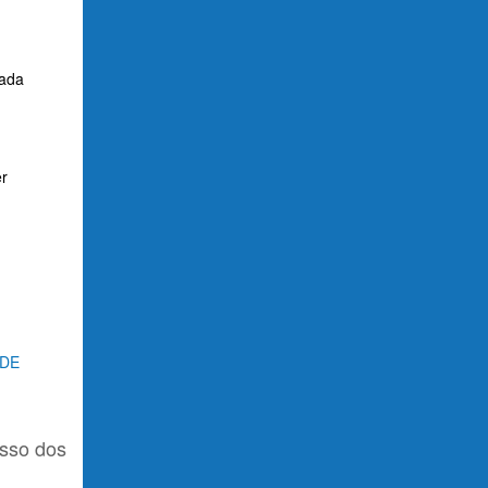
zada
er
 DE
esso dos